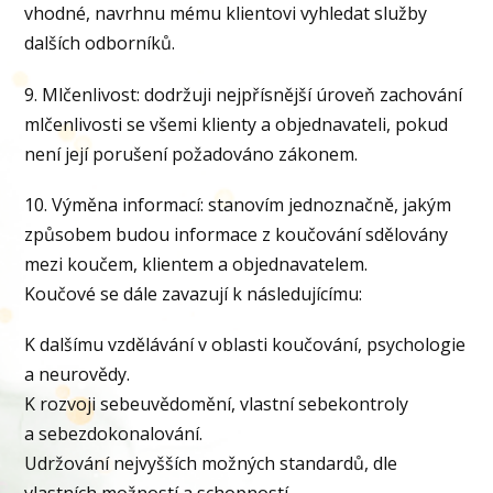
vhodné, navrhnu mému klientovi vyhledat služby
dalších odborníků.
9. Mlčenlivost: dodržuji nejpřísnější úroveň zachování
mlčenlivosti se všemi klienty a objednavateli, pokud
není její porušení požadováno zákonem.
10. Výměna informací: stanovím jednoznačně, jakým
způsobem budou informace z koučování sdělovány
mezi koučem, klientem a objednavatelem.
Koučové se dále zavazují k následujícímu:
K dalšímu vzdělávání v oblasti koučování, psychologie
a neurovědy.
K rozvoji sebeuvědomění, vlastní sebekontroly
a sebezdokonalování.
Udržování nejvyšších možných standardů, dle
vlastních možností a schopností.